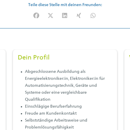
Teile diese Stelle mit deinen Freunden:
Facebook
X (#[creator\plugin\share\core\structs\So
LinkedIn
Xing
WhatsApp (#[creato
Dein Profil
Abgeschlossene Ausbildung als
Energieelektroniker:in, Elektroniker:in für
Automatisierungstechnik, Geräte und
Systeme oder eine vergleichbare
Qualifikation
Einschlägige Berufserfahrung
Freude am Kundenkontakt
Selbstständige Arbeitsweise und
Problemlösungsfähigkeit