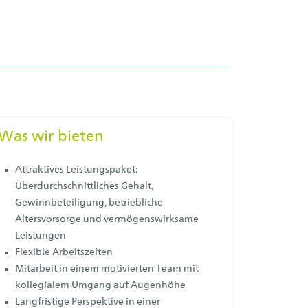
cialSharingServiceSettings]:formaly_twitter#)
r\plugin\share\core\structs\SocialSharingServiceSettings]:only_ch
Was wir bieten
Attraktives Leistungspaket:
Überdurchschnittliches Gehalt,
Gewinnbeteiligung, betriebliche
Altersvorsorge und vermögenswirksame
Leistungen
Flexible Arbeitszeiten
Mitarbeit in einem motivierten Team mit
kollegialem Umgang auf Augenhöhe
Langfristige Perspektive in einer