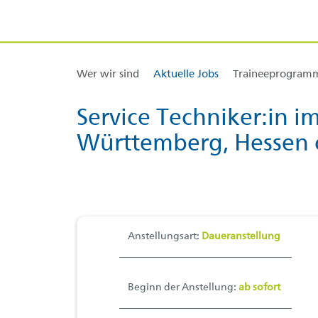
Wer wir sind
Aktuelle Jobs
Traineeprogram
Zum Inhalt springen [AK + 0]
Zum Hauptmenü springen [AK + 1]
Zum Widget-Menü rechts springen [AK + 2]
Zum Footer-Menü unten (angedockt an Browserrand) springen [AK 
Zu den Inhalten im Fußbereich springen [AK + 4]
Service Techniker:in 
Württemberg, Hessen 
Anstellungsart:
Daueranstellung
Beginn der Anstellung:
ab sofort