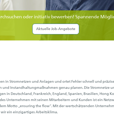
urchsuchen oder initiativ bewerben! Spannende Möglic
Aktuelle Job-Angebote
en in Stromnetzen und Anlagen und ortet Fehler schnell und präzis
en und Instandhaltungmaßnahmen genau planen. Die Stromnetze und
ngen in Deutschland, Frankreich, England, Spanien, Brasilien, Hong 
 jedes Unternehmen mit seinen Mitarbeitern und Kunden ist ein Net
u dem Motto „ensuring the flow“. Mit der wertschätzenden Unterne
wir ein einzigartiges Arbeitsklima.