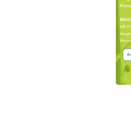
Mana
#BAU
HR-T
Anspr
Recru
K