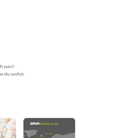
t sein?
s du suchst.