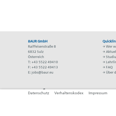
BAUR GmbH
Quicklin
Raiffeisenstraße 8
→
Wer wi
6832 Sulz
→
Aktuel
Österreich
→
Studi
T: +43 5522 49410
→
Lehrli
F: +43 5522 49413
→
FAQ
E:
jobs@baur.eu
→
Über 
(öffnet in neuem Tab)
(öffnet in neuem Tab)
(öffnet in neuem Tab)
(öffnet in neuem Tab)
Datenschutz
Verhaltenskodex
Impressum