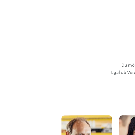
Du möc
Egal ob Ver