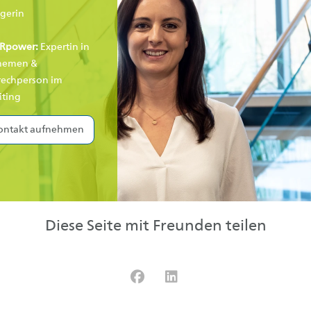
gerin
Rpower:
Expertin in
hemen &
echperson im
iting
ontakt aufnehmen
Diese Seite mit Freunden teilen
Facebook
LinkedIn