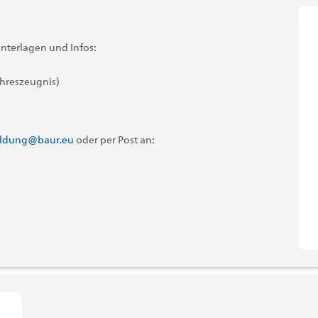
nterlagen und Infos:
ahreszeugnis)
ildung@baur.eu
oder per Post an: