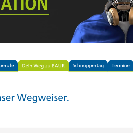
berufe
Schnuppertag
Termine
Dein Weg zu BAUR
ser Wegweiser.