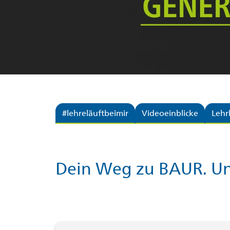
#lehreläuftbeimir
Videoeinblicke
Lehr
Dein Weg zu BAUR. Un